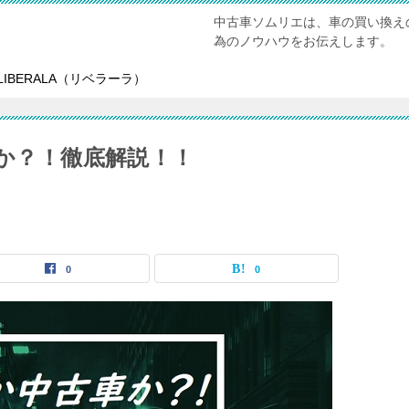
中古車ソムリエは、車の買い換え
為のノウハウをお伝えします。
LIBERALA（リベラーラ）
車か？！徹底解説！！
0
0