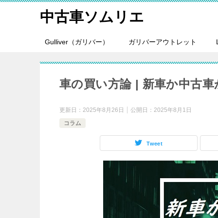
中古車ソムリエ
Gulliver（ガリバー）
ガリバーアウトレット
車の買い方論 | 新車か中古
更新日：
2025年8月26日
公開日：
2025年8月1日
コラム
Tweet