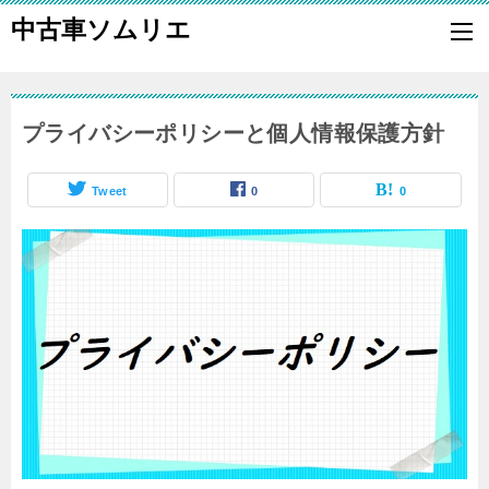
中古車ソムリエ
中古車ソムリエは、車の買い換えの際に、お得に車を手放し、そして
に車を購入する為のノウハウをお伝えします。
プライバシーポリシーと個人情報保護方針
Tweet
0
0